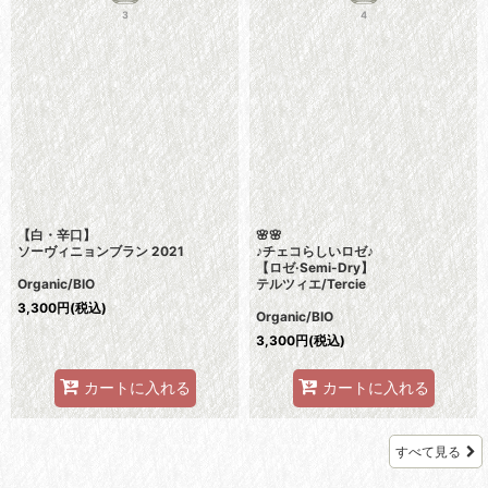
3
4
【白・辛口】
🌸🌸
ソーヴィニョンブラン 2021
♪チェコらしいロゼ♪
【ロゼ·Semi-Dry】
Organic/BIO
テルツィエ/Tercie
3,300
円
(税込)
Organic/BIO
3,300
円
(税込)
カートに入れる
カートに入れる
すべて見る