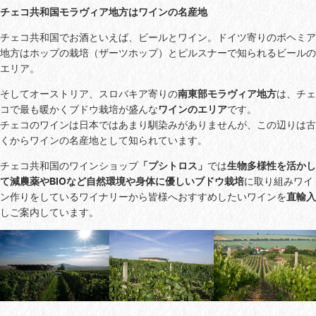
チェコ共和国モラヴィア地方はワインの名産地
チェコ共和国でお酒といえば、ビールとワイン。ドイツ寄りのボヘミア
地方はホップの栽培（ザーツホップ）とピルスナーで知られるビールの
エリア。
そしてオーストリア、スロバキア寄りの
南東部モラヴィア地方
は、チェ
コで最も暖かくブドウ栽培が盛んな
ワインのエリア
です。
チェコのワインは日本ではあまり馴染みがありませんが、この辺りは古
くからワインの名産地として知られています。
チェコ共和国のワインショップ
「プ
シトロス」
では
生
物多様性を活かし
て減農薬やBIOなど自然環境や身体に優しいブドウ栽培
に取り組みワイ
ン作りをしているワイナリーから皆様へおすすめしたいワインを
直輸入
しご案内しています。