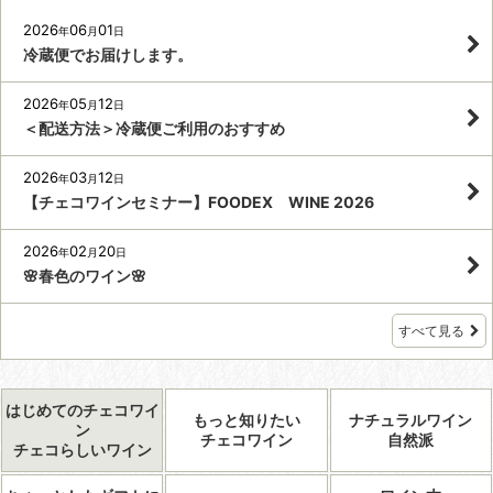
2026
06
01
年
月
日
冷蔵便でお届けします。
2026
05
12
年
月
日
＜配送方法＞冷蔵便ご利用のおすすめ
2026
03
12
年
月
日
【チェコワインセミナー】FOODEX WINE 2026
2026
02
20
年
月
日
🌸春色のワイン🌸
すべて見る
はじめてのチェコワイ
もっと知りたい
ナチュラルワイン
ン
チェコワイン
自然派
チェコらしいワイン